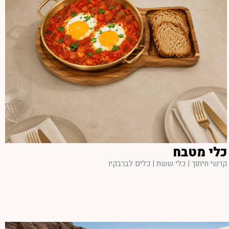
כלי מטבח
קרשי חיתוך | כלי ששת | כלים לברבקיו